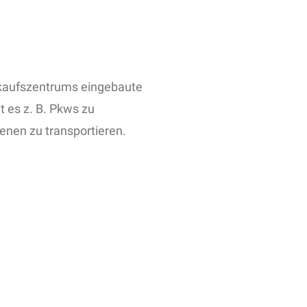
kaufszentrums eingebaute
 es z. B. Pkws zu
nen zu transportieren.